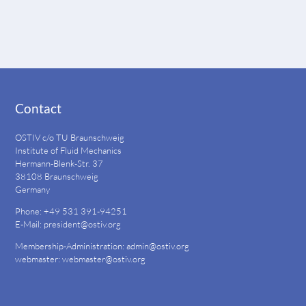
Contact
OSTIV c/o TU Braunschweig
Institute of Fluid Mechanics
Hermann-Blenk-Str. 37
38108 Braunschweig
Germany
Phone: +49 531 391-94251
E-Mail:
president@ostiv.org
Membership-Administration:
admin@ostiv.org
webmaster:
webmaster@ostiv.org